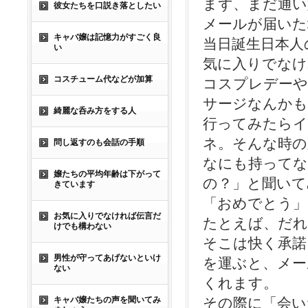
まず、まだ通い
彼女たちを口説き落としたい
メールが届いた
キャバ嬢は記憶力がすごく良
当日誕生日本人
い
気に入りでなけ
コスチューム代などが加算
コスプレデーや
サージなんか
綺麗な呑み方をする人
行ってみたらイ
ネ。そんな時の
問し返すのも会話の手順
なにも持ってな
嬢たちの平均年齢は下がって
の？」と聞いて
きています
「おめでとう」
お気に入りでなければ伝言だ
たとえば、だれ
けでも構わない
そこは快く承諾
男性が守ってあげないといけ
を運ぶと、メー
ない
くれます。
キャバ嬢たちの声を聞いてみ
その際に「会い